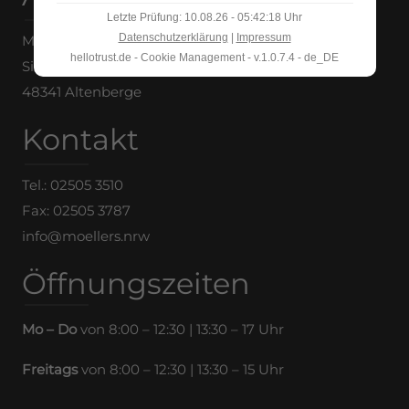
Letzte Prüfung: 10.08.26 - 05:42:18 Uhr
Datenschutzerklärung
|
Impressum
Michael Möllers e.K.
hellotrust.de - Cookie Management - v.1.0.7.4 - de_DE
Siemensstraße 12
48341 Altenberge
Kontakt
Tel.: 02505 3510
Fax: 02505 3787
info@moellers.nrw
Öffnungszeiten
Mo – Do
von 8:00 – 12:30 | 13:30 – 17 Uhr
Freitags
von 8:00 – 12:30 | 13:30 – 15 Uhr