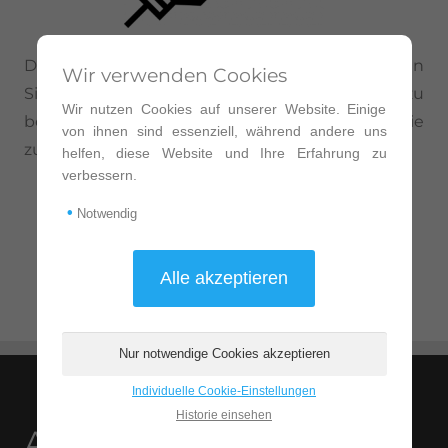
Dieser Loginversuch war leider fehlerhaft. Sollten
Wir verwenden Cookies
Sie nicht autorisiert sein, diese Website zu
Wir nutzen Cookies auf unserer Website. Einige
bearbeiten wenden Sie sich bitte an den für Sie
von ihnen sind essenziell, während andere uns
zuständigen Administrator.
helfen, diese Website und Ihre Erfahrung zu
verbessern.
Ihr Team cloudconsult.
•
Notwendig
Hilfe anfordern
Individuelle Cookie-Einstellungen
Historie einsehen
Adresse